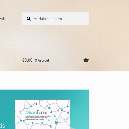
Suchen
Suchen
ook
nach:
€
0,00
0 Artikel